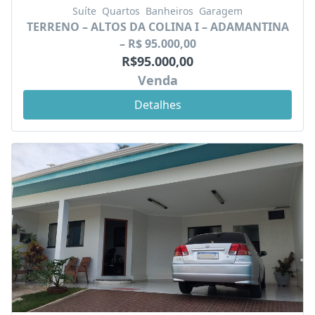
Suíte
Quartos
Banheiros
Garagem
TERRENO – ALTOS DA COLINA I – ADAMANTINA
– R$ 95.000,00
R$95.000,00
Venda
Detalhes