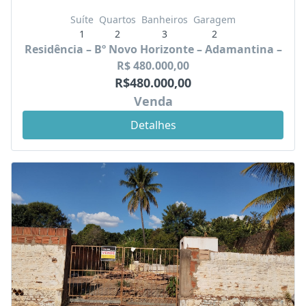
Suíte
Quartos
Banheiros
Garagem
1
2
3
2
Residência – Bº Novo Horizonte – Adamantina –
R$ 480.000,00
R$480.000,00
Venda
Detalhes