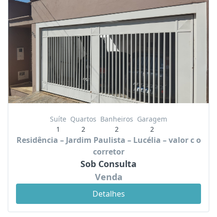
Suíte
Quartos
Banheiros
Garagem
1
2
2
2
Residência – Jardim Paulista – Lucélia – valor c o
corretor
Sob Consulta
Venda
Detalhes