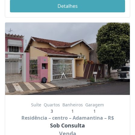
Detalhes
Suíte
Quartos
Banheiros
Garagem
3
1
1
Residência – centro – Adamantina – R$
Sob Consulta
Venda