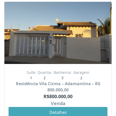
Suíte
Quartos
Banheiros
Garagem
1
2
3
2
Residência Vila Cicma – Adamantina – R$
800.000,00
R$800.000,00
Venda
Detalhes