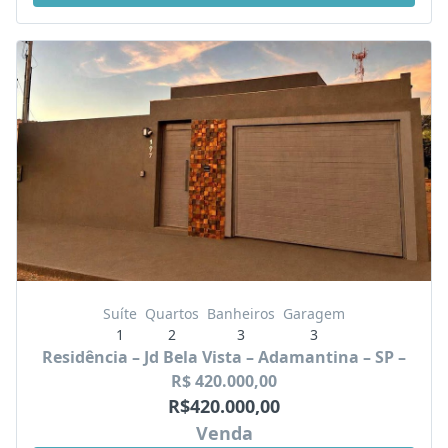
Suíte
Quartos
Banheiros
Garagem
1
2
3
3
Residência – Jd Bela Vista – Adamantina – SP –
R$ 420.000,00
R$420.000,00
Venda