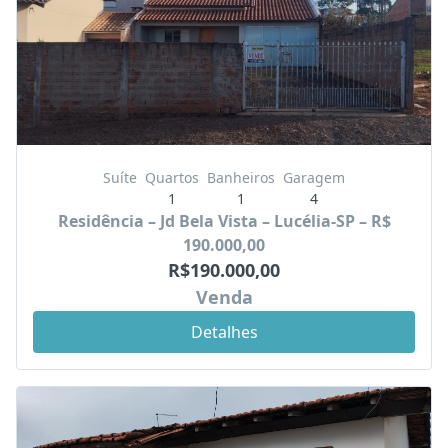
Suíte
Quartos
Banheiros
Garagem
1
1
4
Residência – Jd Bela Vista – Lucélia-SP – R$
190.000,00
R$190.000,00
Venda
Detalhes