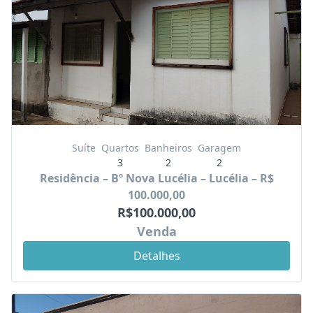
Suíte
Quartos
Banheiros
Garagem
3
2
2
Residência – Bº Nova Lucélia – Lucélia – R$
100.000,00
R$100.000,00
Venda
Detalhes