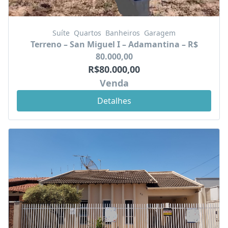
Suíte
Quartos
Banheiros
Garagem
Terreno – San Miguel I – Adamantina – R$
80.000,00
R$80.000,00
Venda
Detalhes