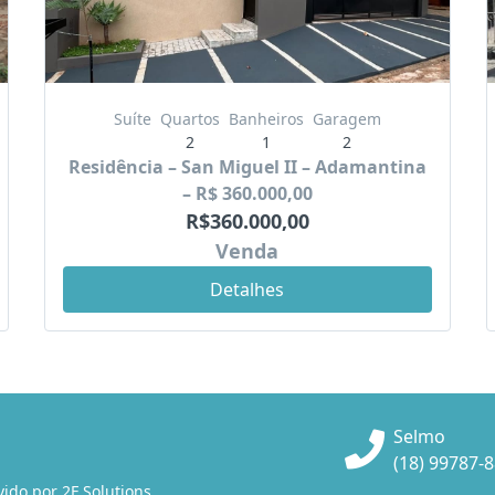
Suíte
Quartos
Banheiros
Garagem
2
1
2
Residência – San Miguel II – Adamantina
– R$ 360.000,00
R$360.000,00
Venda
Detalhes
Selmo
(18) 99787-
vido por
2F Solutions
.