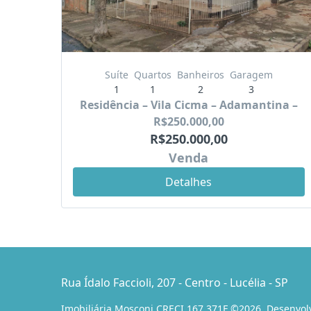
Suíte
Quartos
Banheiros
Garagem
1
1
2
3
Residência – Vila Cicma – Adamantina –
R$250.000,00
R$250.000,00
Venda
Detalhes
Rua Ídalo Faccioli, 207 - Centro - Lucélia - SP
Imobiliária Mosconi CRECI 167.371F ©2026. Desenvol