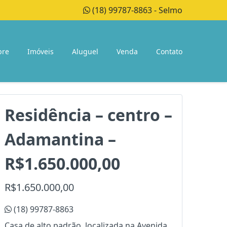
(18) 99787-8863 - Selmo
bre
Imóveis
Aluguel
Venda
Contato
Residência – centro –
Adamantina –
R$1.650.000,00
R$1.650.000,00
(18) 99787-8863
Casa de alto padrão, localizada na Avenida