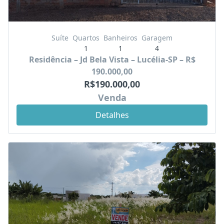
Suíte
Quartos
Banheiros
Garagem
1
1
4
Residência – Jd Bela Vista – Lucélia-SP – R$
190.000,00
R$190.000,00
Venda
Detalhes