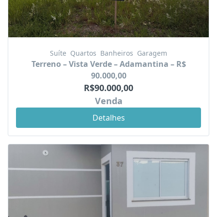
Suíte
Quartos
Banheiros
Garagem
Terreno – Vista Verde – Adamantina – R$
90.000,00
R$90.000,00
Venda
Detalhes