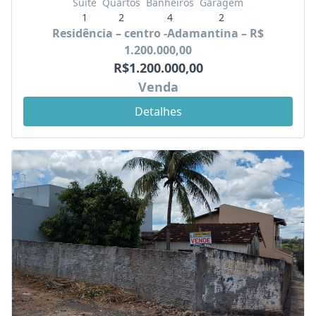
Suíte
Quartos
Banheiros
Garagem
1
2
4
2
Residência – centro -Adamantina – R$
1.200.000,00
R$1.200.000,00
Venda
Detalhes