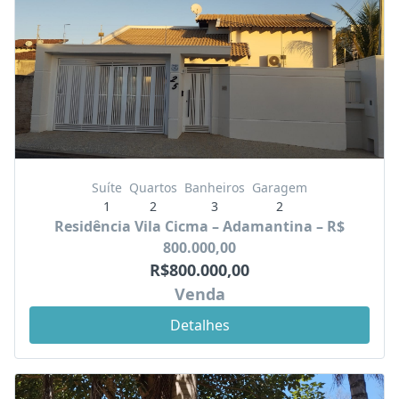
Suíte
Quartos
Banheiros
Garagem
1
2
3
2
Residência Vila Cicma – Adamantina – R$
800.000,00
R$800.000,00
Venda
Detalhes