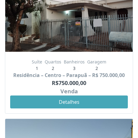
Suíte
Quartos
Banheiros
Garagem
1
2
3
2
Residência – Centro – Parapuã – R$ 750.000,00
R$750.000,00
Venda
Detalhes