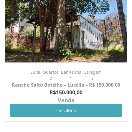
Suíte
Quartos
Banheiros
Garagem
2
1
2
Rancho Salto Botelho – Lucélia – R$ 150.000,00
R$150.000,00
Venda
Detalhes