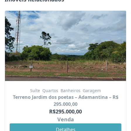
Suíte
Quartos
Banheiros
Garagem
Terreno Jardim dos poetas – Adamantina – R$
295.000,00
R$295.000,00
Venda
Detalhes