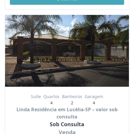
Suíte
Quartos
Banheiros
Garagem
4
2
4
Linda Residência em Lucélia-SP – valor sob
consulta
Sob Consulta
Venda